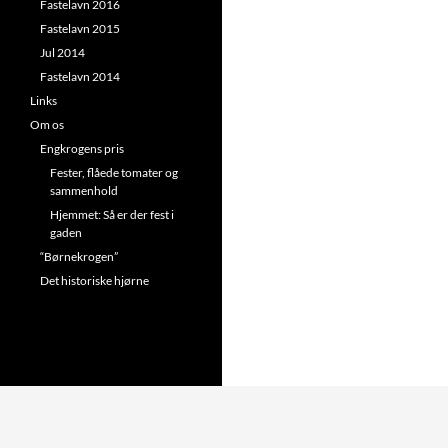
Fastelavn 2016
Fastelavn 2015
Jul 2014
Fastelavn 2014
Links
Om os
Engkrogens pris
Fester, flåede tomater og
sammenhold
Hjemmet: Så er der fest i
gaden
“Børnekrogen”
Det historiske hjørne