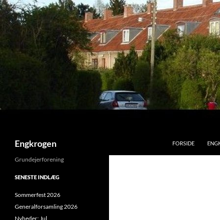
Hop
til
indhold
Søg
Engkrogen
FORSIDE
ENG
Grundejerforening
SENESTE INDLÆG
Sommerfest 2026
Generalforsamling 2026
Nyheder: Jul,