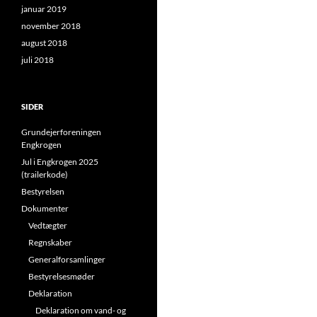
januar 2019
november 2018
august 2018
juli 2018
SIDER
Grundejerforeningen
Engkrogen
Jul i Engkrogen 2025
(trailerkode)
Bestyrelsen
Dokumenter
Vedtægter
Regnskaber
Generalforsamlinger
Bestyrelsesmøder
Deklaration
Deklaration om vand- og