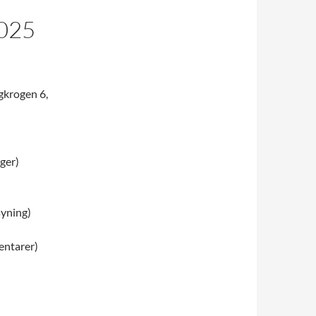
025
gkrogen 6,
ger)
syning)
entarer)