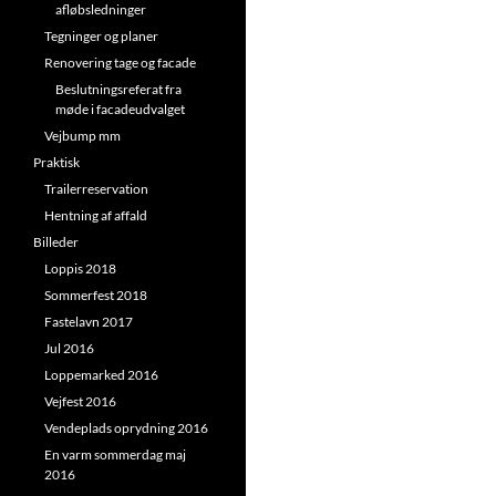
afløbsledninger
Tegninger og planer
Renovering tage og facade
Beslutningsreferat fra
møde i facadeudvalget
Vejbump mm
Praktisk
Trailerreservation
Hentning af affald
Billeder
Loppis 2018
Sommerfest 2018
Fastelavn 2017
Jul 2016
Loppemarked 2016
Vejfest 2016
Vendeplads oprydning 2016
En varm sommerdag maj
2016