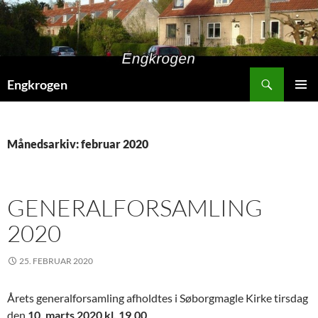
Hop
til
indhold
Søg
Engkrogen
PRIMÆ
MENU
Månedsarkiv: februar 2020
GENERALFORSAMLING
2020
25. FEBRUAR 2020
Årets generalforsamling afholdtes i Søborgmagle Kirke tirsdag
den
10. marts 2020 kl. 19.00