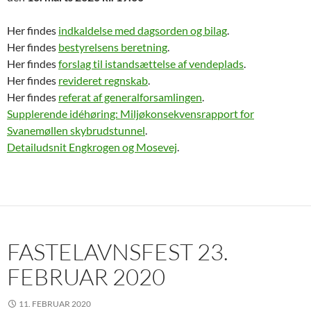
Her findes
indkaldelse med dagsorden og bilag
.
Her findes
bestyrelsens beretning
.
Her findes
forslag til istandsættelse af vendeplads
.
Her findes
revideret regnskab
.
Her findes
referat af generalforsamlingen
.
Supplerende idéhøring: Miljøkonsekvensrapport for
Svanemøllen skybrudstunnel
.
De
tailudsnit Engkrogen og Mosevej
.
FASTELAVNSFEST 23.
FEBRUAR 2020
11. FEBRUAR 2020