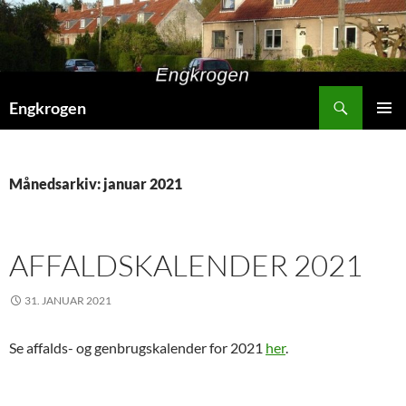
Hop
til
indhold
Søg
Engkrogen
PRIMÆ
MENU
Månedsarkiv: januar 2021
AFFALDSKALENDER 2021
31. JANUAR 2021
Se affalds- og genbrugskalender for 2021
her
.