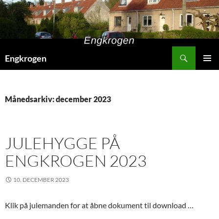
Hop
til
indhold
Søg
Engkrogen
PRIMÆ
MENU
Månedsarkiv: december 2023
JULEHYGGE PÅ
ENGKROGEN 2023
10. DECEMBER 2023
Klik på julemanden for at åbne dokument til download …